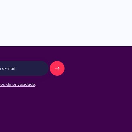
Se
inscreve
os de privacidade
.
r