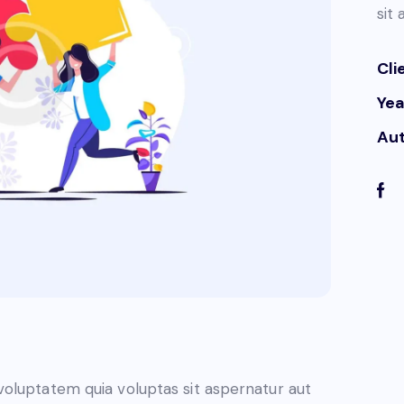
sit
Cli
Yea
Au
oluptatem quia voluptas sit aspernatur aut