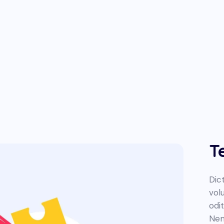
T
Dic
vol
odit
Nem