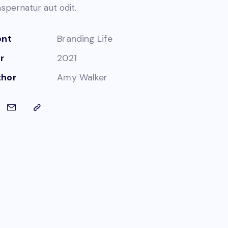
 aspernatur aut odit.
ent
Branding Life
r
2021
thor
Amy Walker